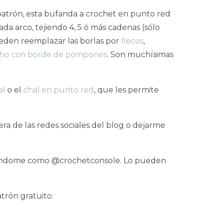
patrón, esta bufanda a crochet en punto red
a arco, tejiendo 4, 5 ó más cadenas (sólo
eden reemplazar las borlas por
flecos
,
ho con borde de pompones
. Son muchísimas
al
o el
chal en punto red
, que les permite
a de las redes sociales del blog o dejarme
quetándome como @crochetconsole. Lo pueden
trón gratuito: