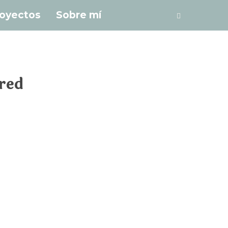
oyectos
Sobre mí
 red