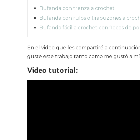
Bufanda con trenza a crochet
Bufanda con rulos o tirabuzones a croc
Bufanda fácil a crochet con flecos de p
En el video que les compartiré a continuació
guste este trabajo tanto como me gustó a mí
Video tutorial: