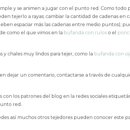
imple y se animen a jugar con el punto red. Como todo 
n tejerlo a rayas; cambiar la cantidad de cadenas en cad
deben espaciar más las cadenas entre medio puntos); pu
rde como el que vimos en la
bufanda con rulos
o el
ponc
 y chales muy lindos para tejer, como la
bufanda con oj
 dejar un comentario, contactarse a través de cualquier
idos con los patrones del blog en la redes sociales eti
punto red.
redes así muchos otros tejedores pueden conocer este pa