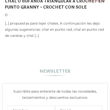
CHAL O BUFANDA TRIANGULAR A CROCHET EN
RESPUESTA
PUNTO GRANNY - CROCHET CON SOLE
-
[…] propuestas para tejer chales. A continuación les dejo
algunas sugerencias: chal en punto red, chal en punto red
de varetas y chal […]
NEWSLETTER
Suscribite para enterarte de todas las novedades,
lanzamientos y descuentos exclusivos.