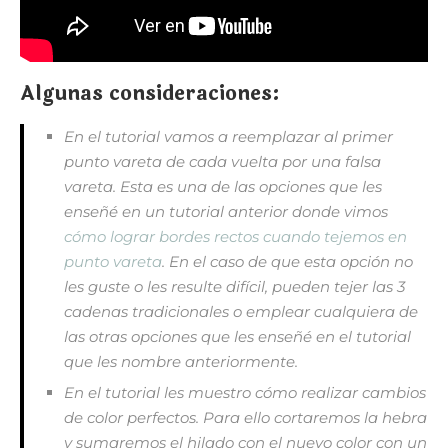
Algunas consideraciones:
En el tutorial vamos a reemplazar al primer
punto vareta de cada vuelta por una falsa
vareta. Esta es una de las opciones que les
enseñé en un tutorial anterior donde vimos
cómo lograr bordes rectos cuando tejemos en
punto vareta
. En el caso de que esta opción no
les guste o les resulte difícil, pueden tejer las 3
cadenas tradicionales o emplear cualquiera de
las otras opciones que les enseñé en el tutorial
que les nombre anteriormente.
En el tutorial les muestro cómo realizar cambios
de color perfectos. Para ello cortaremos la hebra
y sumaremos el hilado con el nuevo color con un