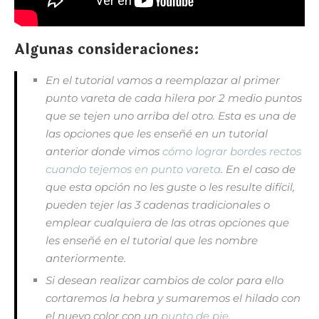
Algunas consideraciones:
En el tutorial vamos a reemplazar al primer
punto vareta de cada hilera por 2 medio puntos
que se tejen uno arriba del otro. Esta es una de
las opciones que les enseñé en un tutorial
anterior donde vimos
cómo lograr bordes rectos
cuando tejemos en punto vareta
. En el caso de
que esta opción no les guste o les resulte difícil,
pueden tejer las 3 cadenas tradicionales o
emplear cualquiera de las otras opciones que
les enseñé en el tutorial que les nombre
anteriormente.
Si desean realizar cambios de color para ello
cortaremos la hebra y sumaremos el hilado con
el nuevo color con un
punto de pie
.