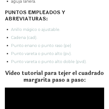
aguja lanera.
PUNTOS EMPLEADOS Y
ABREVIATURAS:
Anillo mágico o ajustable.
Cadena (cad).
Punto enano o punto raso (pe)
Punto vareta o punto alto (pv).
Punto vareta o punto alto doble (pvd).
Video tutorial para tejer el cuadrado
margarita paso a paso: