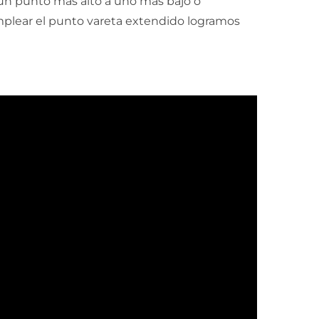
un punto más alto a uno más bajo o
 emplear el punto vareta extendido logramos