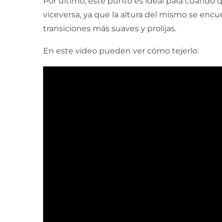
Por último, este punto es ideal para cuando
viceversa, ya que la altura del mismo se encu
transiciones más suaves y prolijas.
En este video pueden ver cómo tejerlo: